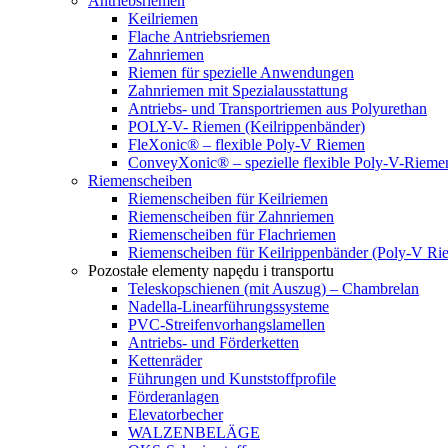
Antriebsriemen
Keilriemen
Flache Antriebsriemen
Zahnriemen
Riemen für spezielle Anwendungen
Zahnriemen mit Spezialausstattung
Antriebs- und Transportriemen aus Polyurethan
POLY-V- Riemen (Keilrippenbänder)
FleXonic® – flexible Poly-V Riemen
ConveyXonic® – spezielle flexible Poly-V-Riemen
Riemenscheiben
Riemenscheiben für Keilriemen
Riemenscheiben für Zahnriemen
Riemenscheiben für Flachriemen
Riemenscheiben für Keilrippenbänder (Poly-V Ri
Pozostałe elementy napędu i transportu
Teleskopschienen (mit Auszug) – Chambrelan
Nadella-Linearführungssysteme
PVC-Streifenvorhangslamellen
Antriebs- und Förderketten
Kettenräder
Führungen und Kunststoffprofile
Förderanlagen
Elevatorbecher
WALZENBELÄGE