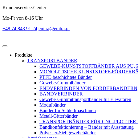
Kundenservice-Center
Mo-Fr von 8-16 Uhr
+48 74 843 91 24
enitra@enitra.pl
Produkte
TRANSPORTBÄNDER
GEWEBE-KUNSTSTOFFBÄNDER AUS PU, 
MONOLITISCHE KUNSTSTOFF-FÖRDERBÄ
PTFE-beschichtete Bänder
Gewebe-Gummibänder
ENDVERBINDEN VON FÖRDERBÄNDERN
BANDVERBINDER
Gewebe-Gummitransportbänder für Elevatoren
Modulbänder
Bänder für Schleifmaschinen
Metall-Gitterbänder
TRANSPORTBÄNDER FÜR CNC-PLOTTER
Bandkonfektionierung – Bänder mit Ausstattung
Polyester-Siebgewebebänder