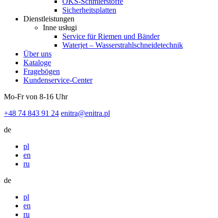
OKS-Schmierstoffe
Sicherheitsplatten
Dienstleistungen
Inne usługi
Service für Riemen und Bänder
Waterjet – Wasserstrahlschneidetechnik
Über uns
Kataloge
Fragebögen
Kundenservice-Center
Mo-Fr von 8-16 Uhr
+48 74 843 91 24
enitra@enitra.pl
de
pl
en
ru
de
pl
en
ru