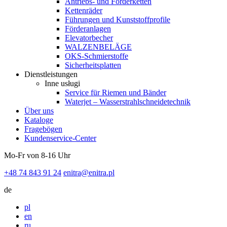
Antriebs- und Förderketten
Kettenräder
Führungen und Kunststoffprofile
Förderanlagen
Elevatorbecher
WALZENBELÄGE
OKS-Schmierstoffe
Sicherheitsplatten
Dienstleistungen
Inne usługi
Service für Riemen und Bänder
Waterjet – Wasserstrahlschneidetechnik
Über uns
Kataloge
Fragebögen
Kundenservice-Center
Mo-Fr von 8-16 Uhr
+48 74 843 91 24
enitra@enitra.pl
de
pl
en
ru