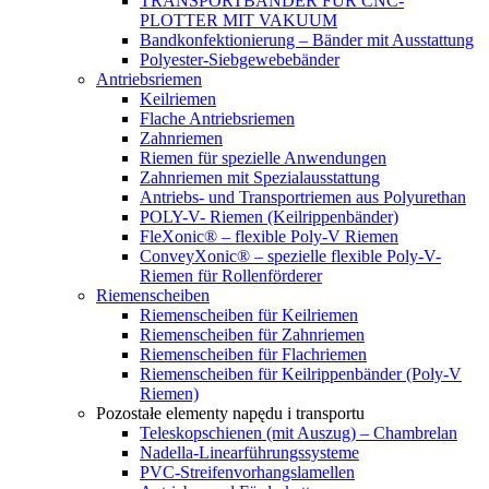
TRANSPORTBÄNDER FÜR CNC-
PLOTTER MIT VAKUUM
Bandkonfektionierung – Bänder mit Ausstattung
Polyester-Siebgewebebänder
Antriebsriemen
Keilriemen
Flache Antriebsriemen
Zahnriemen
Riemen für spezielle Anwendungen
Zahnriemen mit Spezialausstattung
Antriebs- und Transportriemen aus Polyurethan
POLY-V- Riemen (Keilrippenbänder)
FleXonic® – flexible Poly-V Riemen
ConveyXonic® – spezielle flexible Poly-V-
Riemen für Rollenförderer
Riemenscheiben
Riemenscheiben für Keilriemen
Riemenscheiben für Zahnriemen
Riemenscheiben für Flachriemen
Riemenscheiben für Keilrippenbänder (Poly-V
Riemen)
Pozostałe elementy napędu i transportu
Teleskopschienen (mit Auszug) – Chambrelan
Nadella-Linearführungssysteme
PVC-Streifenvorhangslamellen