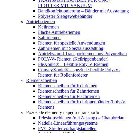
TRANSPORTBÄNDER FÜR CNC-
PLOTTER MIT VAKUUM
Bandkonfektionierung – Bänder mit Ausstattung
Polyester-Siebgewebebänder
Antriebsriemen
Keilriemen
Flache Antriebsriemen
Zahnriemen
Riemen für spezielle Anwendungen
Zahnriemen mit Spezialausstattung
Antriebs- und Transportriemen aus Polyurethan
POLY-V- Riemen (Keilrippenbänder)
FleXonic® – flexible Poly-V Riemen
ConveyXonic® – spezielle flexible Poly-V-
Riemen für Rollenförderer
Riemenscheiben
Riemenscheiben für Keilriemen
Riemenscheiben für Zahnriemen
Riemenscheiben für Flachriemen
Riemenscheiben für Keilrippenbänder (Poly-V
Riemen)
Pozostałe elementy napędu i transportu
Teleskopschienen (mit Auszug) – Chambrelan
Nadella-Linearführungssysteme
PVC-Streifenvorhangslamellen