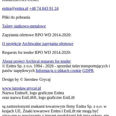
enitra@enitra.pl
+48 74 843 91 24
Pliki do pobrania
Taśmy siatkowo-metalowe
Zapytania ofertowe RPO WD 2014-2020:
O projekcie
Archiwalne zapytania ofertowe
Requests for tender RPO WD 2014-2020:
About project
Archival requests for tender
© Enitra Sp. z o.o. 1994 - 2026 - sprzedaż taśm transportujących i
pasów napędowych
Informacja o plikach cookie
GDPR
Design by
© Jarosław Grycaj
www.jaroslaw.grycaj.pl
Nazwa Enitra®, logo graficzne Enitra
oraz nazwa EniLift®, logo graficzne EniLift
są zastrzeżonymi znakami towarowym firmy Enitra Sp. z o.o. w
krajach UE. Znaki towarowe Enitra i EniLift nie mogą być
używane w powiązaniu z innymi produktami lub inną usługą, nie