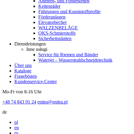
Antriebs- und Förderketten
Kettenräder
Führungen und Kunststoffprofile
Förderanlagen
Elevatorbecher
WALZENBELÄGE
OKS-Schmierstoffe
Sicherheitsplatten
Dienstleistungen
Inne usługi
Service für Riemen und Bänder
Waterjet – Wasserstrahlschneidetechnik
Über uns
Kataloge
Fragebögen
Kundenservice-Center
Mo-Fr von 8-16 Uhr
+48 74 843 91 24
enitra@enitra.pl
de
pl
en
ru