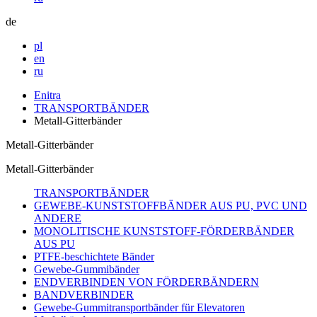
de
pl
en
ru
Enitra
TRANSPORTBÄNDER
Metall-Gitterbänder
Metall-Gitterbänder
Metall-Gitterbänder
TRANSPORTBÄNDER
GEWEBE-KUNSTSTOFFBÄNDER AUS PU, PVC UND
ANDERE
MONOLITISCHE KUNSTSTOFF-FÖRDERBÄNDER
AUS PU
PTFE-beschichtete Bänder
Gewebe-Gummibänder
ENDVERBINDEN VON FÖRDERBÄNDERN
BANDVERBINDER
Gewebe-Gummitransportbänder für Elevatoren