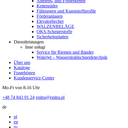
Antriebs- und Förderketten
Kettenräder
Führungen und Kunststoffprofile
Förderanlagen
Elevatorbecher
WALZENBELÄGE
OKS-Schmierstoffe
Sicherheitsplatten
Dienstleistungen
Inne usługi
Service für Riemen und Bänder
Waterjet – Wasserstrahlschneidetechnik
Über uns
Kataloge
Fragebögen
Kundenservice-Center
Mo-Fr von 8-16 Uhr
+48 74 843 91 24
enitra@enitra.pl
de
pl
en
ru