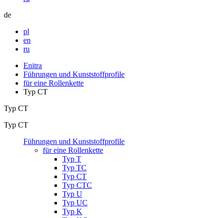
de
pl
en
ru
Enitra
Führungen und Kunststoffprofile
für eine Rollenkette
Typ CT
Typ CT
Typ CT
Führungen und Kunststoffprofile
für eine Rollenkette
Typ T
Typ TC
Typ CT
Typ CTC
Typ U
Typ UC
Typ K