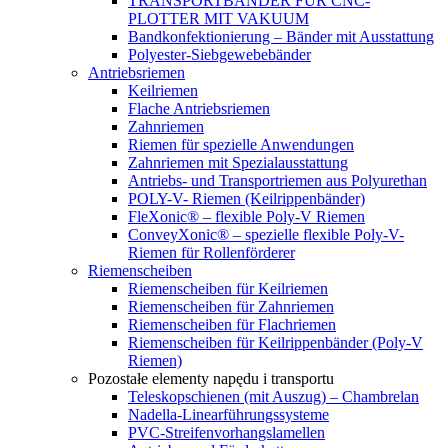
TRANSPORTBÄNDER FÜR CNC-
PLOTTER MIT VAKUUM
Bandkonfektionierung – Bänder mit Ausstattung
Polyester-Siebgewebebänder
Antriebsriemen
Keilriemen
Flache Antriebsriemen
Zahnriemen
Riemen für spezielle Anwendungen
Zahnriemen mit Spezialausstattung
Antriebs- und Transportriemen aus Polyurethan
POLY-V- Riemen (Keilrippenbänder)
FleXonic® – flexible Poly-V Riemen
ConveyXonic® – spezielle flexible Poly-V-
Riemen für Rollenförderer
Riemenscheiben
Riemenscheiben für Keilriemen
Riemenscheiben für Zahnriemen
Riemenscheiben für Flachriemen
Riemenscheiben für Keilrippenbänder (Poly-V
Riemen)
Pozostałe elementy napędu i transportu
Teleskopschienen (mit Auszug) – Chambrelan
Nadella-Linearführungssysteme
PVC-Streifenvorhangslamellen