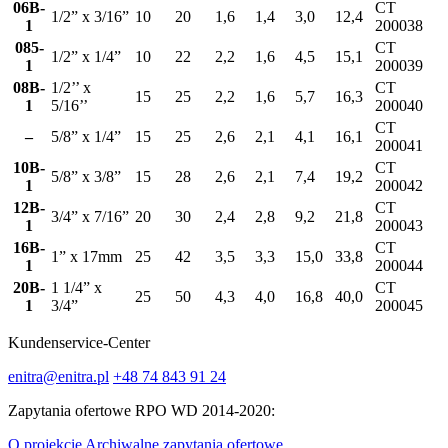
06B-
CT
1/2” x 3/16”
10
20
1,6
1,4
3,0
12,4
1
200038
085-
CT
1/2” x 1/4”
10
22
2,2
1,6
4,5
15,1
1
200039
08B-
1/2’’ x
CT
15
25
2,2
1,6
5,7
16,3
1
5/16’’
200040
CT
–
5/8” x 1/4”
15
25
2,6
2,1
4,1
16,1
200041
10B-
CT
5/8” x 3/8”
15
28
2,6
2,1
7,4
19,2
1
200042
12B-
CT
3/4” x 7/16”
20
30
2,4
2,8
9,2
21,8
1
200043
16B-
CT
1” x 17mm
25
42
3,5
3,3
15,0
33,8
1
200044
20B-
1 1/4” x
CT
25
50
4,3
4,0
16,8
40,0
1
3/4”
200045
Kundenservice-Center
enitra@enitra.pl
+48 74 843 91 24
Zapytania ofertowe RPO WD 2014-2020:
O projekcie
Archiwalne zapytania ofertowe