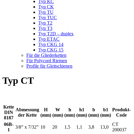
Typ KC
Typ CK
Typ TU
Typ TUC
Typ T2
Typ T3
Typ T2D – duplex
Typ ETAC
Typ CKG 14
Typ CKG 15
Für die Gliederketten
Für Polycord Riemen
Profile für Gleitschienen
Typ CT
Kette
Abmessung
H
W
h
h1
b
b1
Produkt-
DIN
der Kette
(mm)
(mm)
(mm)
(mm)
(mm)
(mm)
Code
8187
06B-
CT
3/8” x 7/32”
10
20
1,5
1,1
3,8
13,0
1
200037