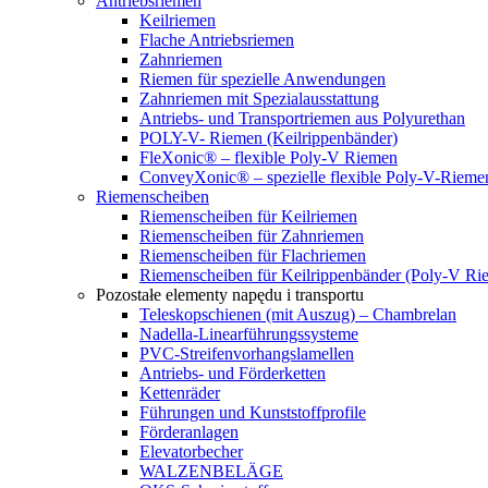
Antriebsriemen
Keilriemen
Flache Antriebsriemen
Zahnriemen
Riemen für spezielle Anwendungen
Zahnriemen mit Spezialausstattung
Antriebs- und Transportriemen aus Polyurethan
POLY-V- Riemen (Keilrippenbänder)
FleXonic® – flexible Poly-V Riemen
ConveyXonic® – spezielle flexible Poly-V-Riemen
Riemenscheiben
Riemenscheiben für Keilriemen
Riemenscheiben für Zahnriemen
Riemenscheiben für Flachriemen
Riemenscheiben für Keilrippenbänder (Poly-V Ri
Pozostałe elementy napędu i transportu
Teleskopschienen (mit Auszug) – Chambrelan
Nadella-Linearführungssysteme
PVC-Streifenvorhangslamellen
Antriebs- und Förderketten
Kettenräder
Führungen und Kunststoffprofile
Förderanlagen
Elevatorbecher
WALZENBELÄGE