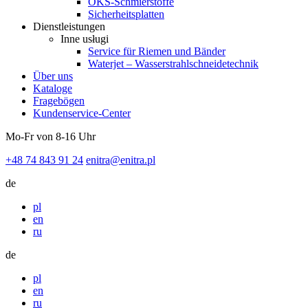
OKS-Schmierstoffe
Sicherheitsplatten
Dienstleistungen
Inne usługi
Service für Riemen und Bänder
Waterjet – Wasserstrahlschneidetechnik
Über uns
Kataloge
Fragebögen
Kundenservice-Center
Mo-Fr von 8-16 Uhr
+48 74 843 91 24
enitra@enitra.pl
de
pl
en
ru
de
pl
en
ru