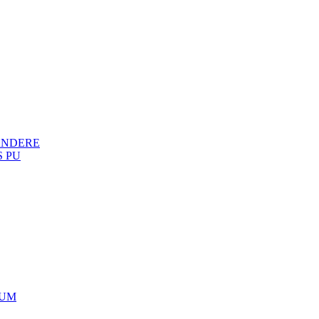
ANDERE
 PU
UUM