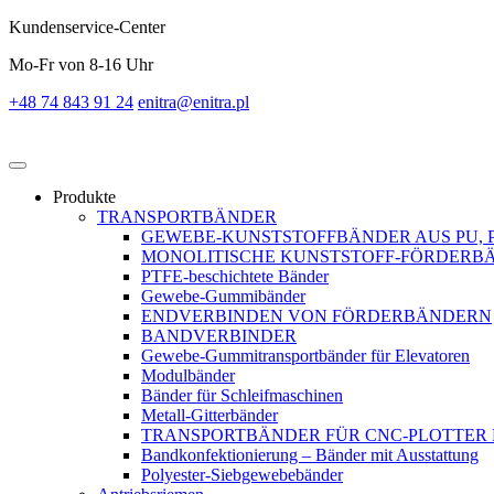
Kundenservice-Center
Mo-Fr von 8-16 Uhr
+48 74 843 91 24
enitra@enitra.pl
Produkte
TRANSPORTBÄNDER
GEWEBE-KUNSTSTOFFBÄNDER AUS PU, 
MONOLITISCHE KUNSTSTOFF-FÖRDERBÄ
PTFE-beschichtete Bänder
Gewebe-Gummibänder
ENDVERBINDEN VON FÖRDERBÄNDERN
BANDVERBINDER
Gewebe-Gummitransportbänder für Elevatoren
Modulbänder
Bänder für Schleifmaschinen
Metall-Gitterbänder
TRANSPORTBÄNDER FÜR CNC-PLOTTER
Bandkonfektionierung – Bänder mit Ausstattung
Polyester-Siebgewebebänder