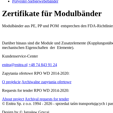
Polyester-Siebgewebebänder
Zertifikate für Modulbänder
Modulbänder aus PE, PP und POM entsprechen den FDA-Richtlinien
Darüber hinaus sind die Module und Zusatzelemente (Kupplungsstäbe
mechanischen Eigenschaften der Elemente).
Kundenservice-Center
enitra@enitra.pl
+48 74 843 91 24
Zapytania ofertowe RPO WD 2014-2020:
O projekcie
Archiwalne zapytania ofertowe
Requests for tender RPO WD 2014-2020:
About project
Archival requests for tender
© Enitra Sp. z o.o. 1994 - 2026 - sprzedaż taśm transportujących i
Design by
© Jarosław Grycaj