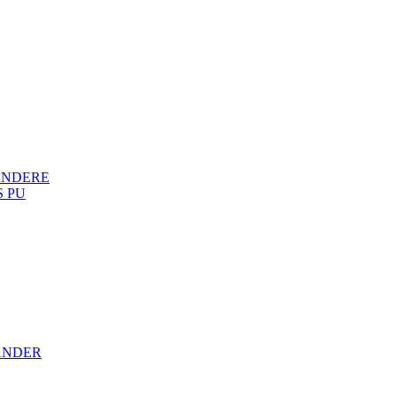
ANDERE
 PU
ÄNDER