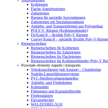
Antriebsriemen
Keilriemen
Flache Antriebsriemen
Zahnriemen
Riemen für spezielle Anwendungen
Zahnriemen mit Spezialausstattung
Antriebs- und Transportriemen aus Polyurethan
POLY-V- Riemen (Keilrippenbänder)
FleXonic® – flexible Poly-V Riemen
ConveyXonic® – spezielle flexible Poly-V-Riemen
Riemenscheiben
Riemenscheiben für Keilriemen
Riemenscheiben für Zahnriemen
Riemenscheiben für Flachriemen
Riemenscheiben für Keilrippenbänder (Poly-V Ri
Pozostałe elementy napędu i transportu
Teleskopschienen (mit Auszug) – Chambrelan
Nadella-Linearführungssysteme
PVC-Streifenvorhangslamellen
Antriebs- und Förderketten
Kettenräder
Führungen und Kunststoffprofile
Förderanlagen
Elevatorbecher
WALZENBELÄGE