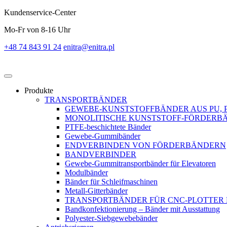
Kundenservice-Center
Mo-Fr von 8-16 Uhr
+48 74 843 91 24
enitra@enitra.pl
Produkte
TRANSPORTBÄNDER
GEWEBE-KUNSTSTOFFBÄNDER AUS PU, 
MONOLITISCHE KUNSTSTOFF-FÖRDERBÄ
PTFE-beschichtete Bänder
Gewebe-Gummibänder
ENDVERBINDEN VON FÖRDERBÄNDERN
BANDVERBINDER
Gewebe-Gummitransportbänder für Elevatoren
Modulbänder
Bänder für Schleifmaschinen
Metall-Gitterbänder
TRANSPORTBÄNDER FÜR CNC-PLOTTER
Bandkonfektionierung – Bänder mit Ausstattung
Polyester-Siebgewebebänder