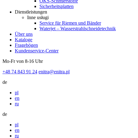
OKS-Schmierstoffe
Sicherheitsplatten
Dienstleistungen
Inne usługi
Service für Riemen und Bänder
Waterjet – Wasserstrahlschneidetechnik
Über uns
Kataloge
Fragebögen
Kundenservice-Center
Mo-Fr von 8-16 Uhr
+48 74 843 91 24
enitra@enitra.pl
de
pl
en
ru
de
pl
en
ru